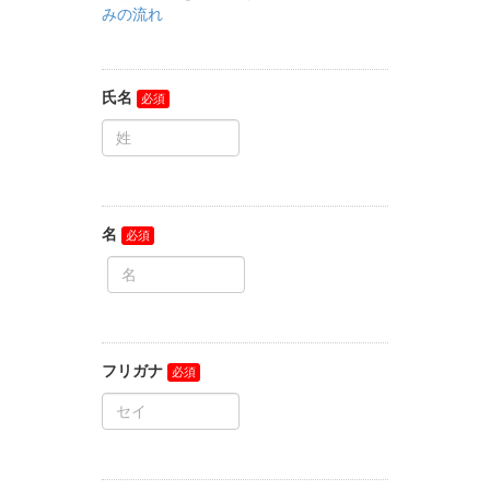
みの流れ
氏名
名
フリガナ